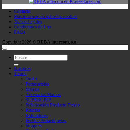
Contacto
Más información sobre las cookies
Avisos Legales
Condiciones de Uso
FAQs
Copyright 2026 ©
REBA intercom, s.a.
.
Buscar
por:
Nosotros
Tienda
Outlet
Portacarteles
Marcos
Accesorios Marcos
SUPERGRIP
Señalización Producto Fresco
Pizarras
Rotuladores
Perfiles Portaetiquetas
Stoppers