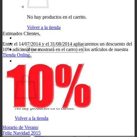
No hay productos en el carrito.
Volver a la tienda
Estimados Clientes,
Entre el 14/07/2014 y el 31/08/2014 apliacaremos un descuento del
Buscar
10% adicional (se mostrará en el carro) en los artículos de nuestra
por:
Tienda Online
.
0
Carrito
No hay productos en el carrito.
Volver a la tienda
Horario de Verano
Feliz Navidad 2015