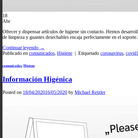
18
Abr
Ofrecer y dispensar artículos de higiene sin contacto. Hemos desarrol
de limpieza y guantes desechables encaja perfectamente en el soporte. 
Continuar leyendo
→
Publicado en
comunicados
,
Higiene
|
Etiquetado
coronavirus
,
covid
comunicados
,
Higiene
Información Higénica
Posted on
18/04/2020
16/05/2020
by
Michael Retzler