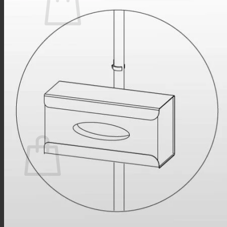
No hay productos en el carrito.
Volver a la tienda
Buscar
por:
0
Carrito
No hay productos en el carrito.
Volver a la tienda