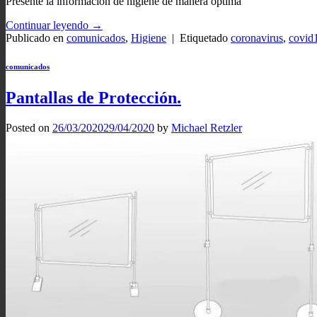
Presente la información de higiene de manera óptima
Continuar leyendo
→
Publicado en
comunicados
,
Higiene
|
Etiquetado
coronavirus
,
covid
comunicados
Pantallas de Protección.
Posted on
26/03/2020
29/04/2020
by
Michael Retzler