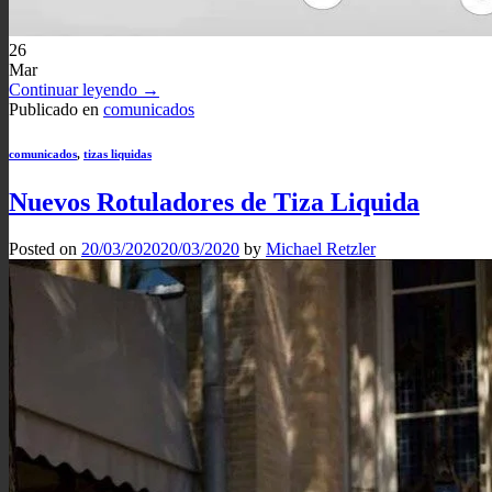
26
Mar
Continuar leyendo
→
Publicado en
comunicados
comunicados
,
tizas liquidas
Nuevos Rotuladores de Tiza Liquida
Posted on
20/03/2020
20/03/2020
by
Michael Retzler