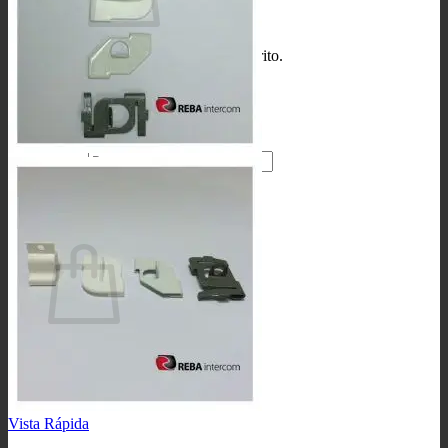
No hay productos en el carrito.
Volver a la tienda
Buscar
por:
0
Carrito
No hay productos en el carrito.
Volver a la tienda
Vista Rápida