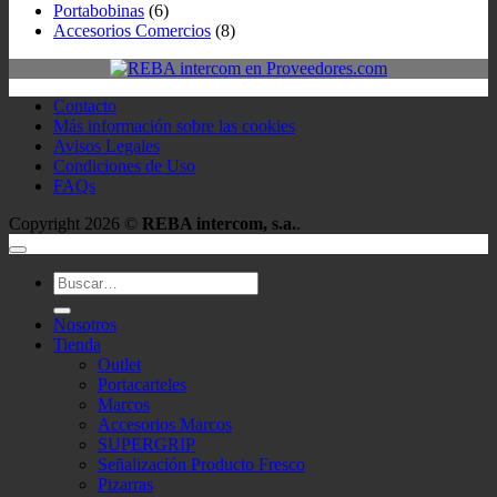
Portabobinas
(6)
Accesorios Comercios
(8)
Contacto
Más información sobre las cookies
Avisos Legales
Condiciones de Uso
FAQs
Copyright 2026 ©
REBA intercom, s.a.
.
Buscar
por:
Nosotros
Tienda
Outlet
Portacarteles
Marcos
Accesorios Marcos
SUPERGRIP
Señalización Producto Fresco
Pizarras