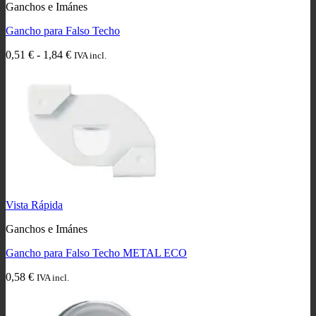
Ganchos e Imánes
Gancho para Falso Techo
Rango
0,51
€
-
1,84
€
IVA incl.
de
precios:
desde
0,51 €
hasta
1,84 €
Vista Rápida
Ganchos e Imánes
Gancho para Falso Techo METAL ECO
0,58
€
IVA incl.