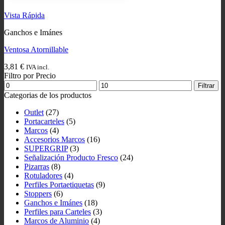
Vista Rápida
Ganchos e Imánes
Ventosa Atornillable
3,81
€
IVA incl.
Filtro por Precio
Precio
Precio
Filtrar
mínimo
máximo
Categorias de los productos
Outlet
(27)
Portacarteles
(5)
Marcos
(4)
Accesorios Marcos
(16)
SUPERGRIP
(3)
Señalización Producto Fresco
(24)
Pizarras
(8)
Rotuladores
(4)
Perfiles Portaetiquetas
(9)
Stoppers
(6)
Ganchos e Imánes
(18)
Perfiles para Carteles
(3)
Marcos de Aluminio
(4)