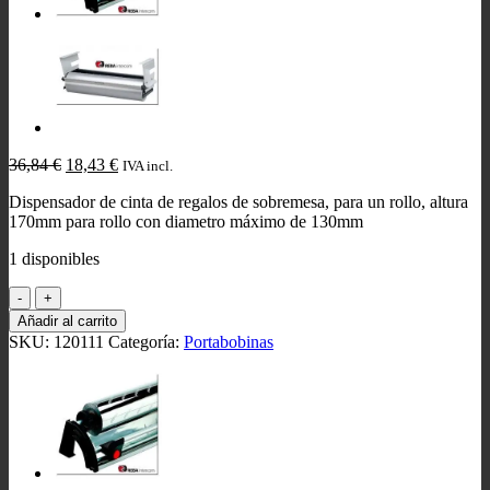
El
El
36,84
€
18,43
€
IVA incl.
precio
precio
Dispensador de cinta de regalos de sobremesa, para un rollo, altura
original
actual
170mm para rollo con diametro máximo de 130mm
era:
es:
36,84 €.
18,43 €.
1 disponibles
Dispensador
Cinta
Añadir al carrito
de
SKU:
120111
Categoría:
Portabobinas
Regalo
cantidad