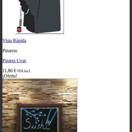
Vista Rápida
Pizarras
Pizarra Uvas
11,86
€
IVA incl.
¡Oferta!