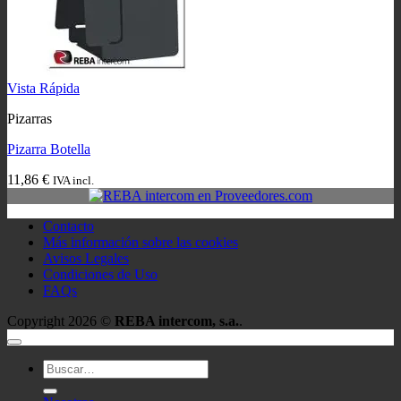
Vista Rápida
Pizarras
Pizarra Botella
11,86
€
IVA incl.
Contacto
Más información sobre las cookies
Avisos Legales
Condiciones de Uso
FAQs
Copyright 2026 ©
REBA intercom, s.a.
.
Buscar
por: