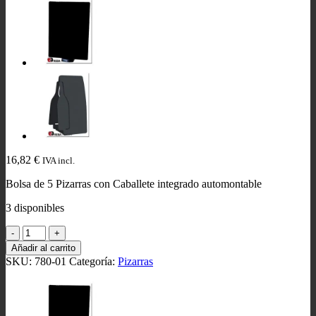
16,82
€
IVA incl.
Bolsa de 5 Pizarras con Caballete integrado automontable
3 disponibles
Pizarras
Caballete
Añadir al carrito
cantidad
SKU:
780-01
Categoría:
Pizarras