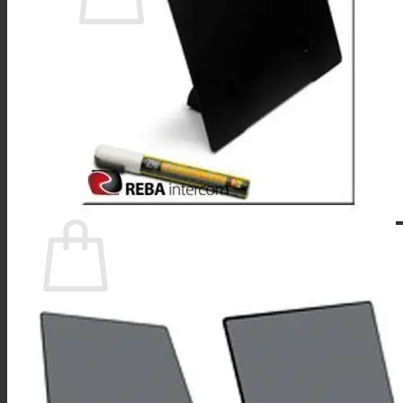
No hay productos en el carrito.
Volver a la tienda
Buscar
por:
0
Carrito
No hay productos en el carrito.
Volver a la tienda