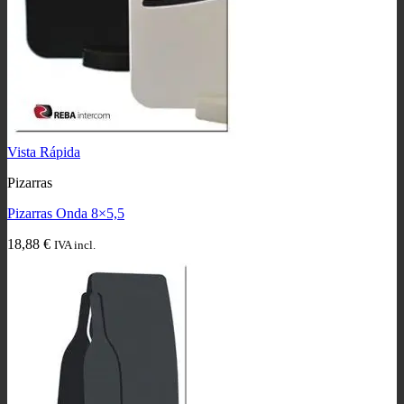
Vista Rápida
Pizarras
Pizarras Onda 8×5,5
18,88
€
IVA incl.