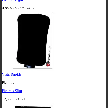
Rango
0,86
€
-
5,23
€
IVA incl.
de
precios:
desde
0,86 €
hasta
5,23 €
Vista Rápida
Pizarras
Pizarras Slim
12,83
€
IVA incl.