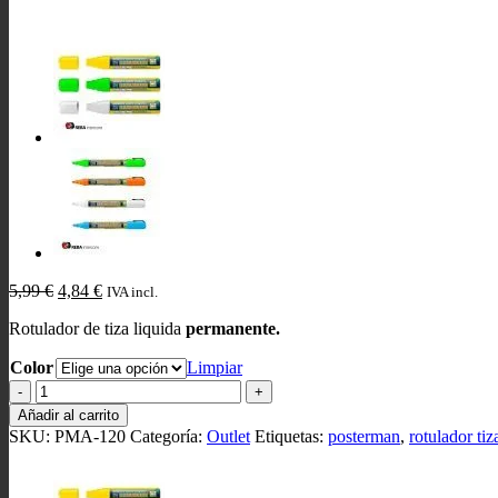
El
El
5,99
€
4,84
€
IVA incl.
precio
precio
Rotulador de tiza liquida
permanente.
original
actual
era:
es:
Color
Limpiar
5,99 €.
4,84 €.
Rotulador
Posterman
Añadir al carrito
Permanente
SKU:
PMA-120
Categoría:
Outlet
Etiquetas:
posterman
,
rotulador tiz
10-
15mm
cantidad