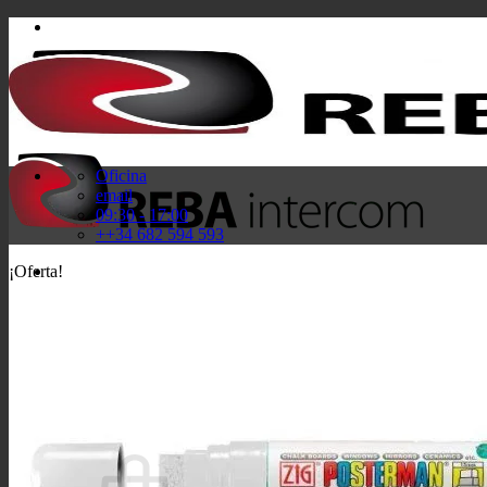
Saltar
al
contenido
Oficina
email
09:30 - 17:00
++34 682 594 593
¡Oferta!
Buscar
por:
Acceder / Registrarse
Carrito /
0,00
€
0