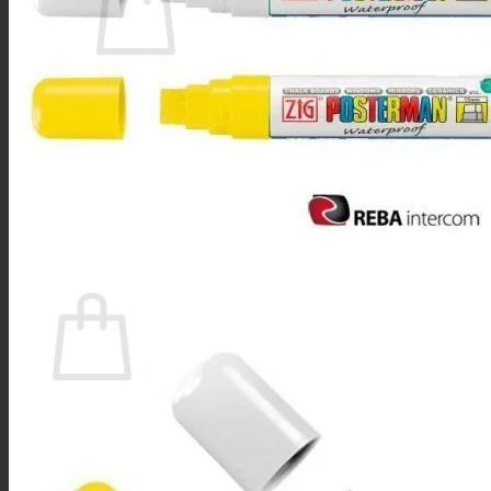
No hay productos en el carrito.
Volver a la tienda
Buscar
por:
0
Carrito
No hay productos en el carrito.
Volver a la tienda