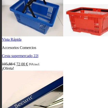
Vista Rápida
Accesorios Comercios
Cesta supermercado 22l
El
El
105,88
€
72,00
€
IVA incl.
precio
precio
¡Oferta!
original
actual
era:
es:
105,88 €.
72,00 €.