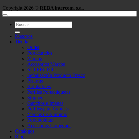
Copyright 2026 ©
REBA intercom, s.a.
.
Buscar
por:
Nosotros
Tienda
Outlet
Portacarteles
Marcos
Accesorios Marcos
SUPERGRIP
Señalización Producto Fresco
Pizarras
Rotuladores
Perfiles Portaetiquetas
Stoppers
Ganchos e Imánes
Perfiles para Carteles
Marcos de Aluminio
Portabobinas
Accesorios Comercios
Catálogos
Blog