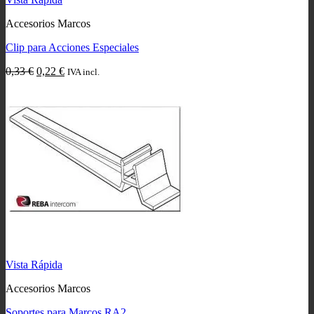
Accesorios Marcos
Clip para Acciones Especiales
El
El
0,33
€
0,22
€
IVA incl.
precio
precio
original
actual
era:
es:
0,33 €.
0,22 €.
Vista Rápida
Accesorios Marcos
Soportes para Marcos RA2