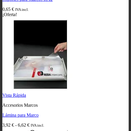
0,65
€
IVA incl.
¡Oferta!
Vista Rápida
Accesorios Marcos
Lámina para Marco
Rango
3,92
€
-
6,62
€
IVA incl.
de