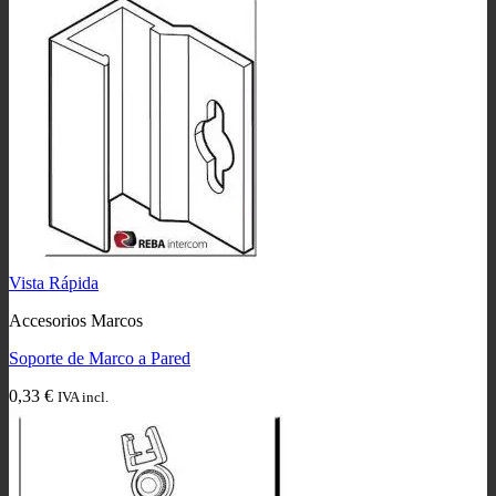
precios:
desde
3,92 €
hasta
6,62 €
Vista Rápida
Accesorios Marcos
Soporte de Marco a Pared
0,33
€
IVA incl.