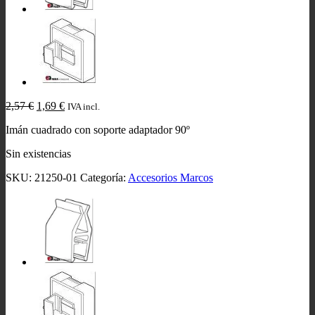
El
El
2,57
€
1,69
€
IVA incl.
precio
precio
Imán cuadrado con soporte adaptador 90º
original
actual
era:
es:
Sin existencias
2,57 €.
1,69 €.
SKU:
21250-01
Categoría:
Accesorios Marcos