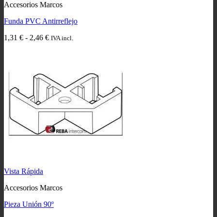
Accesorios Marcos
Funda PVC Antirreflejo
Rango
1,31
€
-
2,46
€
IVA incl.
de
precios:
desde
1,31 €
hasta
2,46 €
Vista Rápida
Accesorios Marcos
Pieza Unión 90º