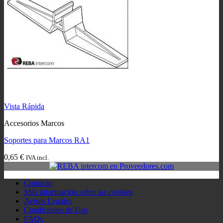
Vista Rápida
Accesorios Marcos
Soportes para Marcos RA1
0,65
€
IVA incl.
Contacto
Más información sobre las cookies
Avisos Legales
Condiciones de Uso
FAQs