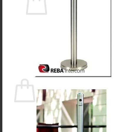
No hay productos en el carrito.
Volver a la tienda
Buscar
por:
0
Carrito
No hay productos en el carrito.
Volver a la tienda