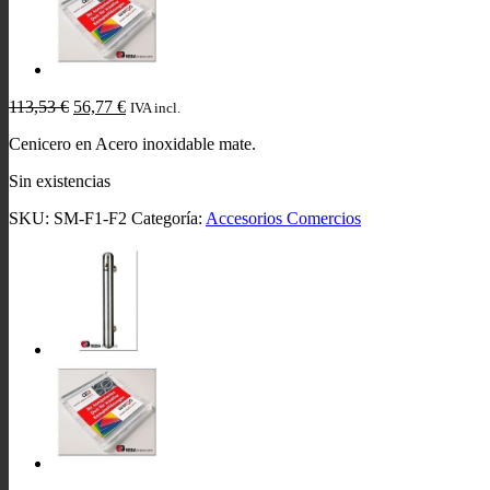
El
El
113,53
€
56,77
€
IVA incl.
precio
precio
Cenicero en Acero inoxidable mate.
original
actual
era:
es:
Sin existencias
113,53 €.
56,77 €.
SKU:
SM-F1-F2
Categoría:
Accesorios Comercios