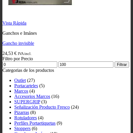
Vista Rápida
Ganchos e Imánes
Gancho invisible
24,53
€
IVA incl.
Filtro por Precio
Precio
Precio
Filtrar
mínimo
máximo
Categorias de los productos
Outlet
(27)
Portacarteles
(5)
Marcos
(4)
Accesorios Marcos
(16)
SUPERGRIP
(3)
Señalización Producto Fresco
(24)
Pizarras
(8)
Rotuladores
(4)
Perfiles Portaetiquetas
(9)
Stoppers
(6)