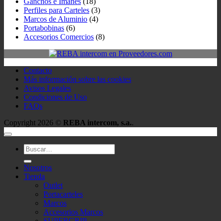
Ganchos e Imánes
(18)
Perfiles para Carteles
(3)
Marcos de Aluminio
(4)
Portabobinas
(6)
Accesorios Comercios
(8)
Contacto
Más información sobre las cookies
Avisos Legales
Condiciones de Uso
FAQs
Copyright 2026 ©
REBA intercom, s.a.
.
Buscar
por:
Nosotros
Tienda
Outlet
Portacarteles
Marcos
Accesorios Marcos
SUPERGRIP