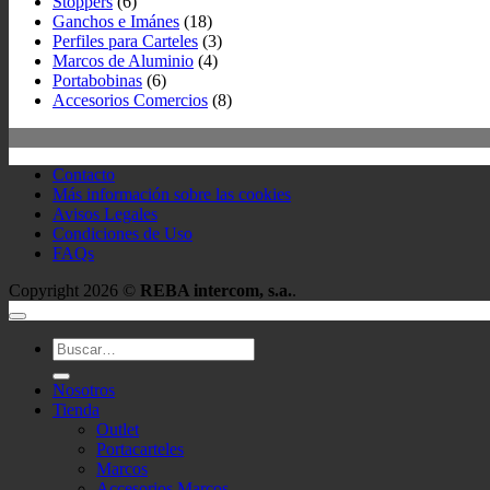
Stoppers
(6)
Ganchos e Imánes
(18)
Perfiles para Carteles
(3)
Marcos de Aluminio
(4)
Portabobinas
(6)
Accesorios Comercios
(8)
Contacto
Más información sobre las cookies
Avisos Legales
Condiciones de Uso
FAQs
Copyright 2026 ©
REBA intercom, s.a.
.
Buscar
por:
Nosotros
Tienda
Outlet
Portacarteles
Marcos
Accesorios Marcos