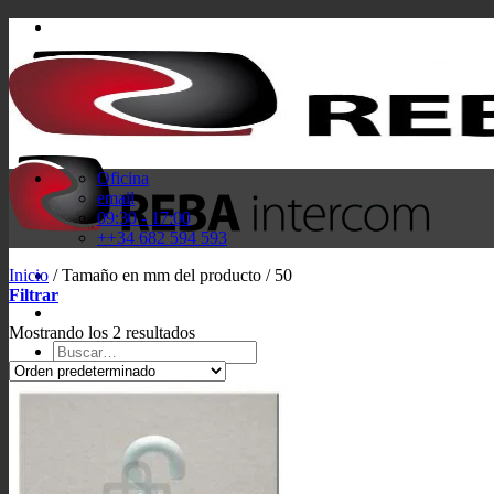
Saltar
al
contenido
Oficina
email
09:30 - 17:00
++34 682 594 593
Inicio
/
Tamaño en mm del producto
/
50
Filtrar
Mostrando los 2 resultados
Buscar
por:
Acceder / Registrarse
Carrito /
0,00
€
0