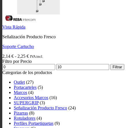
Vista Rápida
Señalización Producto Fresco
Soporte Cartucho
Rango
2,14
€
-
2,25
€
IVA incl.
de
Filtro por Precio
Precio
precios:
Precio
Filtrar
mínimo
desde
máximo
Categorias de los productos
2,14 €
hasta
Outlet
(27)
2,25 €
Portacarteles
(5)
Marcos
(4)
Accesorios Marcos
(16)
SUPERGRIP
(3)
Señalización Producto Fresco
(24)
Pizarras
(8)
Rotuladores
(4)
Perfiles Portaetiquetas
(9)