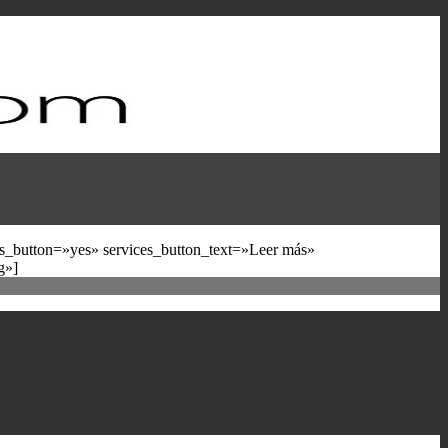
s_button=»yes» services_button_text=»Leer más»
g»]