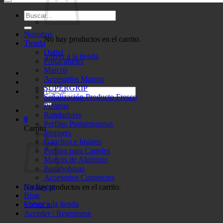
Buscar
por:
Nosotros
No hay productos en el carrito.
Tienda
Outlet
Volver a la tienda
Portacarteles
Marcos
Accesorios Marcos
SUPERGRIP
Buscar
Señalización Producto Fresco
por:
Pizarras
Rotuladores
0
Perfiles Portaetiquetas
Carrito
Stoppers
Ganchos e Imánes
Perfiles para Carteles
Marcos de Aluminio
Portabobinas
Accesorios Comercios
Catálogos
No hay productos en el carrito.
Blog
Volver a la tienda
Contacto
Acceder / Registrarse