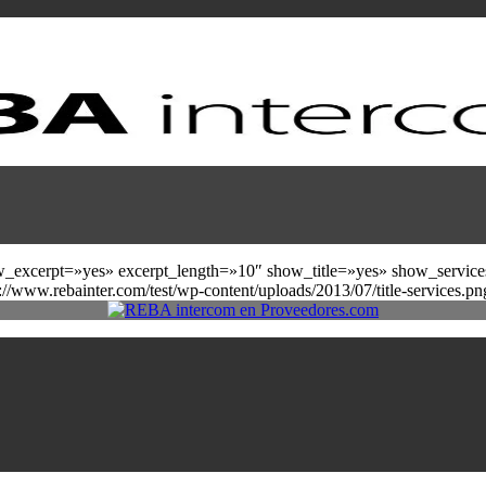
w_excerpt=»yes» excerpt_length=»10″ show_title=»yes» show_service
://www.rebainter.com/test/wp-content/uploads/2013/07/title-services.pn