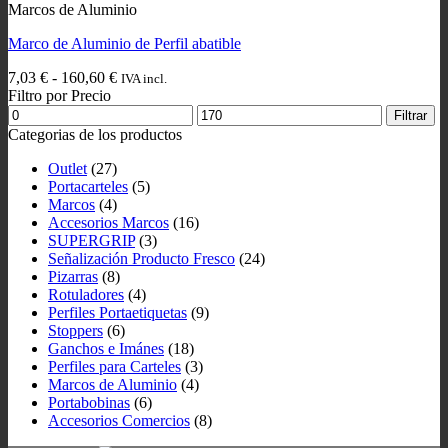
Marcos de Aluminio
Marco de Aluminio de Perfil abatible
Rango
7,03
€
-
160,60
€
IVA incl.
de
Filtro por Precio
Precio
precios:
Precio
Filtrar
mínimo
desde
máximo
Categorias de los productos
7,03 €
hasta
Outlet
(27)
160,60 €
Portacarteles
(5)
Marcos
(4)
Accesorios Marcos
(16)
SUPERGRIP
(3)
Señalización Producto Fresco
(24)
Pizarras
(8)
Rotuladores
(4)
Perfiles Portaetiquetas
(9)
Stoppers
(6)
Ganchos e Imánes
(18)
Perfiles para Carteles
(3)
Marcos de Aluminio
(4)
Portabobinas
(6)
Accesorios Comercios
(8)