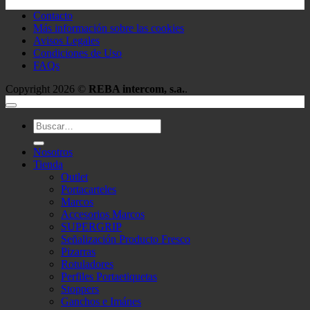
Contacto
Más información sobre las cookies
Avisos Legales
Condiciones de Uso
FAQs
Copyright 2026 ©
REBA intercom, s.a.
.
Buscar
por:
Nosotros
Tienda
Outlet
Portacarteles
Marcos
Accesorios Marcos
SUPERGRIP
Señalización Producto Fresco
Pizarras
Rotuladores
Perfiles Portaetiquetas
Stoppers
Ganchos e Imánes