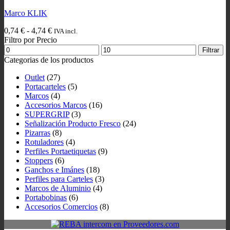
Marco KLIK
Rango
0,74
€
-
4,74
€
IVA incl.
de
Filtro por Precio
Precio
precios:
Precio
Filtrar
mínimo
desde
máximo
Categorias de los productos
0,74 €
hasta
Outlet
(27)
4,74 €
Portacarteles
(5)
Marcos
(4)
Accesorios Marcos
(16)
SUPERGRIP
(3)
Señalización Producto Fresco
(24)
Pizarras
(8)
Rotuladores
(4)
Perfiles Portaetiquetas
(9)
Stoppers
(6)
Ganchos e Imánes
(18)
Perfiles para Carteles
(3)
Marcos de Aluminio
(4)
Portabobinas
(6)
Accesorios Comercios
(8)